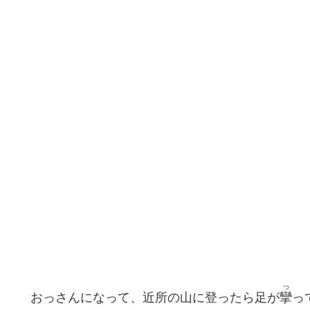
つ
おっさんになって、近所の山に登ったら足が
攣
っ