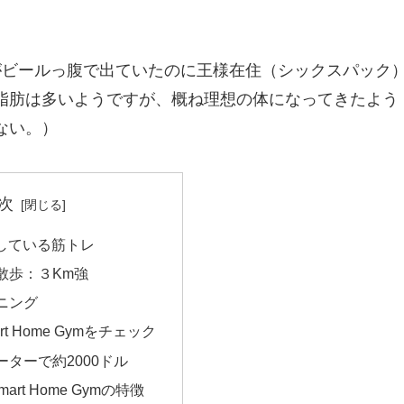
がビールっ腹で出ていたのに王様在住（シックスパック
脂肪は多いようですが、概ね理想の体になってきたよう
ない。）
次
している筋トレ
散歩：３Km強
ニング
art Home Gymをチェック
ターで約2000ドル
Smart Home Gymの特徴