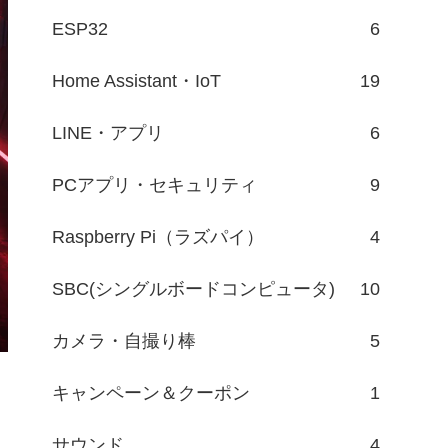
ESP32
6
Home Assistant・IoT
19
LINE・アプリ
6
PCアプリ・セキュリティ
9
Raspberry Pi（ラズパイ）
4
SBC(シングルボードコンピュータ)
10
カメラ・自撮り棒
5
キャンペーン＆クーポン
1
サウンド
4