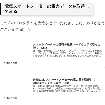
電気スマートメーターの電力データを取得し
てみる
この方のプログラムを改造させていただきました。ありがとう
ございますm(_ _)m
スマートメーターの情報を最安ハードウェアで引っこ
抜く - Qiita
はじめに 電力自由化にともない、スマートメーターの設置が進め
られています。 電力会社が設置したスマートメーターと、各社か
ら販売されているHEMS見える化端末的なモノを導入すると消費
電力などをリアルタイムに見ることができるようになります。
し...
qiita.com
M5Stackでスマートメーターの電力量を取得して
Ambientでグラフ表示 - Qiita
はじめに 前回の記事M5Stackでスマートメーターの瞬時電力を
BP35A1から取得して表示してみたの続きです。 今回は瞬時電力
量, 定時積算電力量計測値 をBP35A1経由で取得して、Ambientと
いう簡単にデータをロギング出来るサービ...
qiita.com