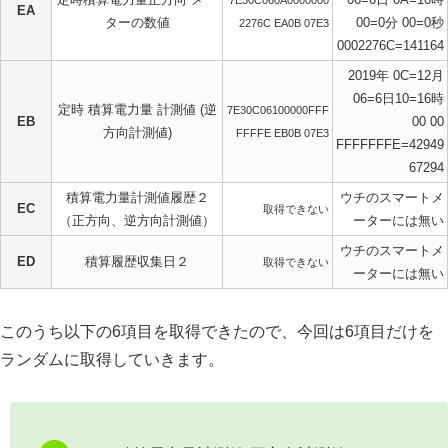
EA
ターの数値
00=0分 00=0秒
2276C EA0B 07E3
0002276C=141164
2019年 0C=12月
06=6日10=16時
定時 積算電力量 計測値 (逆
7E30C06100000FFF
EB
00 00
方向計測値)
FFFFE EB0B 07E3
FFFFFFFE=42949
67294
積算電力量計測値履歴２
ウチのスマートメ
EC
取得できない
（正方向、逆方向計測値）
ーターには無い
ウチのスマートメ
ED
積算履歴収集日２
取得できない
ーターには無い
このうち以下の6項目を取得できたので、今回は6項目だけを
ランダムに取得していきます。