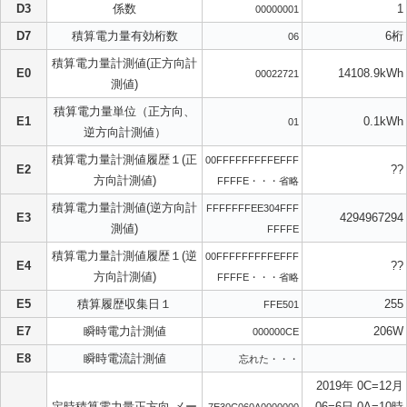
D3
係数
1
00000001
D7
積算電力量有効桁数
6桁
06
積算電力量計測値(正方向計
E0
14108.9kWh
00022721
測値)
積算電力量単位（正方向、
E1
0.1kWh
01
逆方向計測値）
積算電力量計測値履歴１(正
00FFFFFFFFFEFFF
E2
??
方向計測値)
FFFFE・・・省略
積算電力量計測値(逆方向計
FFFFFFFEE304FFF
E3
4294967294
測値)
FFFFE
積算電力量計測値履歴１(逆
00FFFFFFFFFEFFF
E4
??
方向計測値)
FFFFE・・・省略
E5
積算履歴収集日１
255
FFE501
E7
瞬時電力計測値
206W
000000CE
E8
瞬時電流計測値
忘れた・・・
2019年 0C=12月
定時積算電力量正方向 メー
06=6日 0A=10時
7E30C060A0000000