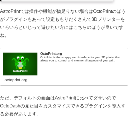
AstroPrintでは操作や機能が物足りない場合はOctoPrintのほう
がプラグインもあって設定ももりだくさんで3Dプリンターを
いろいろといじって遊びたい方にはこちらのほうが良いです
ね。
OctoPrint.org
OctoPrint is the snappy web interface for your 3D printer that
allows you to control and monitor all aspects of your pri...
octoprint.org
ただ、デフォルトの画面はAstroPrintに比べてダサいので
OctoDashの見た目をカスタマイズできるプラグインを導入す
る必要があります。