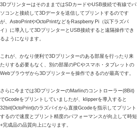
3DプリンターはそのままではSDカードやUSB接続で有線でパ
ソコンと接続して3Dデータを送信してプリントするのです
が、AstroPrintやOctoPrintなどをRaspberry Pi（以下ラズパ
イ）に導入して3DプリンターとUSB接続すると遠隔操作でき
るようになります。
これが、かなり便利で3Dプリンターのある部屋を行ったり来
たりする必要もなく、別の部屋のPCやスマホ・タブレットの
Webブラウザから3Dプリンターを操作できるのが最高です。
さらに今までは3DプリンターのMarlinのコントローラー(8Bit)
でGcodeをプリントしていましたが、klipperを導入すると
32bit(OctoPrint)のラズパイから直接Gcodeを指示してプリント
するので速度とプリント精度のパフォーマンスが向上して時短
+完成品の品質向上になります。